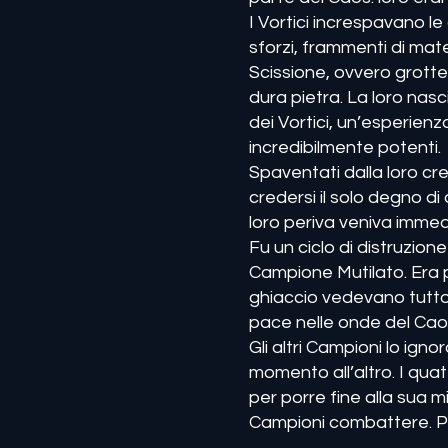
I Vortici increspavano l
sforzi, frammenti di mate
Scissione, ovvero grott
dura pietra. La loro nas
dei Vortici, un’esperien
incredibilmente potenti.
Spaventati dalla loro cre
credersi il solo degno di
loro periva veniva immed
Fu un ciclo di distruzion
Campione Mutilato. Era pr
ghiaccio vedevano tutto,
pace nelle onde del Caos, 
Gli altri Campioni lo ig
momento all’altro. I quat
per porre fine alla sua mis
Campioni combattere. P