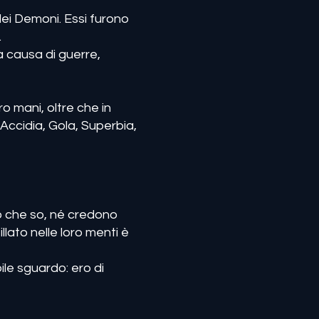
dei Demoni. Essi furono
.
rà causa di guerre,
ro mani, oltre che in
Accidia, Gola, Superbia,
ò che so, né credono
illato nelle loro menti è
ile sguardo: ero di