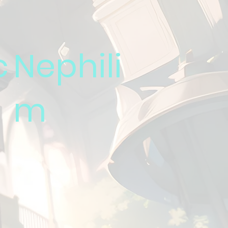
c
Nephili
m