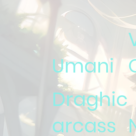
Umani
Draghic
arcass