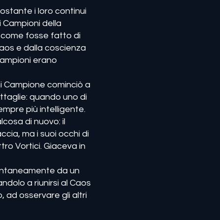
stante i loro continui
 i Campioni della
 come fosse fatto di
Caos e dalla coscienza
 Campioni erano
Ogni Campione cominciò a
attaglie: quando uno di
mpre più intelligente.
lcosa di nuovo: il
cia, ma i suoi occhi di
ro Vortici. Giaceva in
spontaneamente da un
ndolo a riunirsi al Caos
o, ad osservare gli altri