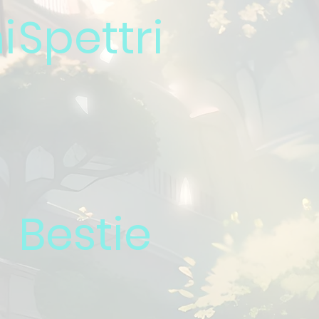
i
Spettri
Bestie