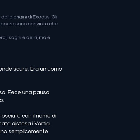
elle origini di Exodus. Gli
, eppure sono convinto che
di, sogni e deliri, ma è
 onde scure. Era un uomo
esso. Fece una pausa
o.
nosciuto con il nome di
ata distesa i Vortici
erano semplicemente