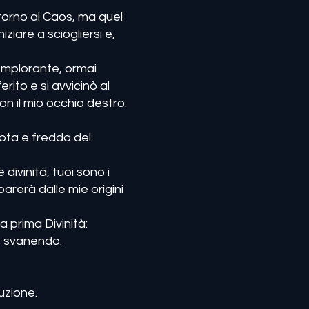
torno al Caos, ma quel
iziare a sciogliersi e,
 Implorante, ormai
rito e si avvicinò al
on il mio occhio destro.
uota e fredda del
divinità, tuoi sono i
arerà dalle mie origini
 prima Divinità:
te svanendo.
uzione.