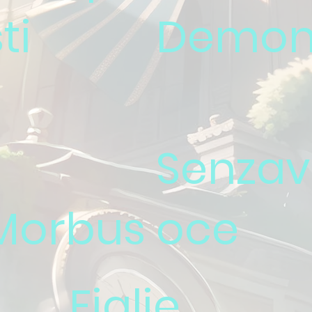
ti
Demon
Senzav
Morbus
oce
Figlie