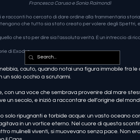
Francesca Caruso
e
Sonia Raimondi
 e racconti ho cercato di dare ordine alla frammentaria storia d
stengono che tutto sia stato creato per volere degli Spettri
llo che sto per dire sia l'assoluta verità. È un intreccio di ricor
 di Exodus
nebbia, cauto, quando notai una figura immobile fra le
n un solo occhio a scrutarmi.
sere, con una voce che sembrava provenire dal mare st
e un secolo, e iniziò a raccontare dell’origine del mond
rano solo ripugnanti e torbide acque: un vasto oceano co
 agitava in un vortice eterno. Nel cuore di questa sconfin
attro mulinelli viventi, si muovevano senza pace. Non 
o il Caos.