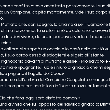
pione sconfitto aveva accettato passivamente il suo ri
llò: un Campione, colpito mortalmente, vide il suo corpo in
o.
al Mutilato che, con sdegno, lo chiamò a sé. Il Campione
 ultime forze rimaste si allontanò da colui che lo aveva fe
«Se desideri vivere, da ora in poi dovrai vedere il mondo c
l mio.»
 esitare: si strappò un occhio e lo posò nella cavità v
 il suo corpo cessò di sciogliersi e si gelò all’istante.
 inginocchiò davanti al Mutilato e disse: «Mio salvatore e 
to mare ripugnante. Tuo è il muro di ghiaccio che mi sep
da prigione il flagello del Caos.»
à emerse dall’ombra del Campione Congelato e nacque la
omenti, compresero che la loro influenza stava lentamen
 «Ciò che farai oggi sarà disfatto domani.»
na divinità che fu l’opposto del salvifico ghiaccio: Distr