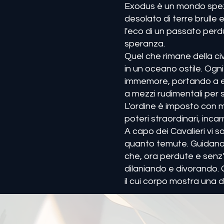
Exodus è un mondo spezz
desolato di terre brulle
l'eco di un passato per
speranza.
Quel che rimane della civ
in un oceano ostile. Ogni
immemore, portando a eno
a mezzi rudimentali per 
L'ordine è imposto con ma
poteri straordinari, incar
A capo dei Cavalieri vi 
quanto temute. Guidano l
che, ora perdute e senz
dilaniando e divorando. 
il cui corpo mostra una d