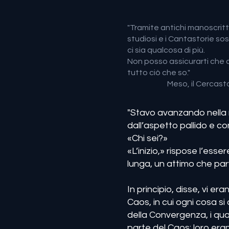
"Tramite antichi manoscritti
studiosi e i Cantastorie so
ci sia qualcosa di più.
Non posso assicurarti che que
tutto ciò che so."
Meso, il Cercastorie
"Stavo avanzando nella 
dall’aspetto pallido e co
«Chi sei?»
«L’inizio,» rispose l’es
lunga, un attimo che parv
In principio, disse, vi e
Caos, in cui ogni cosa si
della Convergenza, i qu
parte del Caos: loro eran