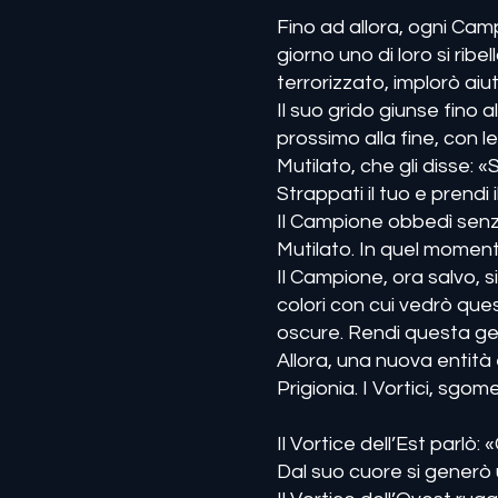
Fino ad allora, ogni Cam
giorno uno di loro si ribe
terrorizzato, implorò aiut
Il suo grido giunse fino 
prossimo alla fine, con le
Mutilato, che gli disse: 
Strappati il tuo e prendi i
Il Campione obbedì senza
Mutilato. In quel momento,
Il Campione, ora salvo, si
colori con cui vedrò ques
oscure. Rendi questa geli
Allora, una nuova entit
Prigionia. I Vortici, sg
Il Vortice dell’Est parlò:
Dal suo cuore si generò u