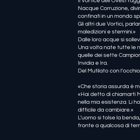
Il Vortice dell’Ovest rugg
Nacque Corruzione, divini
confinati in un mondo sp
Gli altri due Vortici, par
maledizioni e stermini.»
Dalle loro acque si soll
Una volta nate tutte le n
quelle dei sette Campion
Invidia e Ira.
Del Mutilato con l’occhio 
«Che storia assurda è m
«Hai detto di chiamarti 
nella mia esistenza. Li ho
difficile da cambiare.»
L’uomo si tolse la benda,
fronte a qualcosa di terr