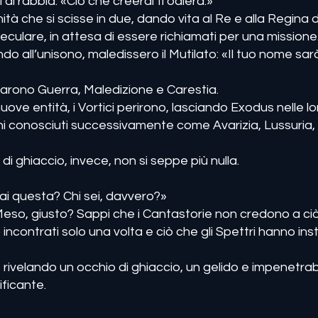
ì di rabbia: «Ciò che creerai ti odierà.»
tà che si scisse in due, dando vita al Re e alla Regina 
eculare, in attesa di essere richiamati per una missione
lando all’unisono, maledissero il Mutilato: «Il tuo nome sa
evarono Guerra, Maledizione e Carestia.
uove entità, i Vortici perirono, lasciando Exodus nelle lo
i conosciuti successivamente come Avarizia, Lussuria, 
di ghiaccio, invece, non si seppe più nulla.
ai questa? Chi sei, davvero?»
Meso, giusto? Sappi che i Cantastorie non credono a ci
 incontrati solo una volta e ciò che gli Spettri hanno inst
 rivelando un occhio di ghiaccio, un gelido e impenetrab
ificante.