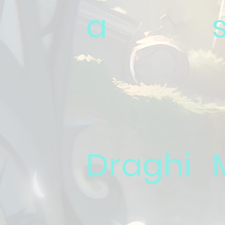
a
s
Draghi