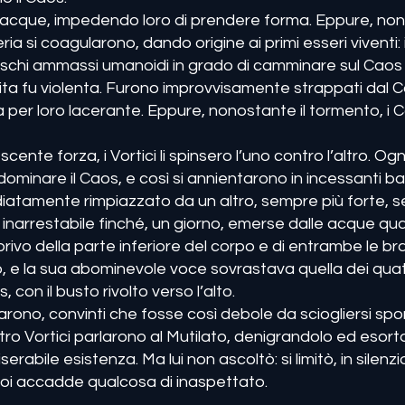
e acque, impedendo loro di prendere forma. Eppure, nono
ria si coagularono, dando origine ai primi esseri viventi:
eschi ammassi umanoidi in grado di camminare sul Caos
cita fu violenta. Furono improvvisamente strappati dal 
za per loro lacerante. Eppure, nonostante il tormento, i
scente forza, i Vortici li spinsero l’uno contro l’altro. 
 dominare il Caos, e così si annientarono in incessanti b
iatamente rimpiazzato da un altro, sempre più forte, se
e inarrestabile finché, un giorno, emerse dalle acque qua
ivo della parte inferiore del corpo e di entrambe le brac
 e la sua abominevole voce sovrastava quella dei quatt
con il busto rivolto verso l’alto.
norarono, convinti che fosse così debole da sciogliersi 
tro Vortici parlarono al Mutilato, denigrandolo ed esorta
erabile esistenza. Ma lui non ascoltò: si limitò, in silenzi
oi accadde qualcosa di inaspettato.