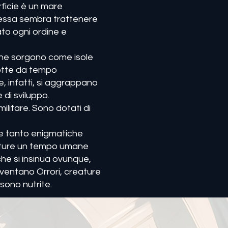
ficie è un mare
stessa sembra trattenere
to ogni ordine e
a che sorgono come isole
rrotte da tempo
, infatti, si aggrappano
di sviluppo.
ilitare. Sono dotati di
ure tanto enigmatiche
reature un tempo umane
e si insinua ovunque,
iventano Orrori, creature
sono nutrite.