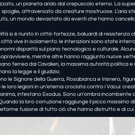
ato, un pianeta arido dal crepuscolo eterno. La super
 e spoglie, attraversato da creature mostruose. L'aria 
duto, un mondo devastato da eventi che hanno cancella
iltà si è riunito in città-fortezze, baluardi di resistenz
 città vive in isolamento: le interazioni sono state inte
rmi disparità sul piano tecnologico e culturale. Alcune
sopravvivere, mentre altre hanno raggiunto nuove vette 
no ferrea dai Cavalieri, la massima autorità politica e m
nano la legge e il giudizio.
sono le Signore della Guerra, Rosabianca e Irisnero, fig
e loro legioni in un'eterna crociata contro i Vacui: c
'anima, infestano Exodus. Sono un'ombra incombente ch
Quando la loro corruzione raggiunge il picco massimo d
eforme fusione di tutto ciò che hanno distrutto e di cui 