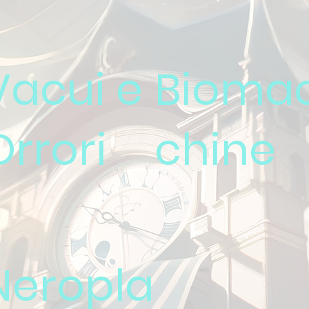
Vacui e
Bioma
Orrori
chine
Neropla