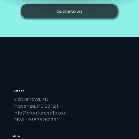
Successivo
Base on
Via Genova, 4D
Piacenza, PC 29121
info@creaturesofexo.it
P.IVA - 01875260331
Menu