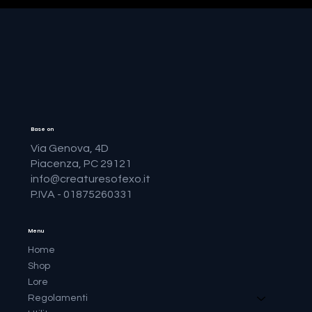
Base on
Via Genova, 4D
Piacenza, PC 29121
info@creaturesofexo.it
P.IVA - 01875260331
Menu
Home
Shop
Lore
Regolamenti