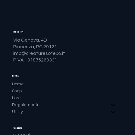
Base on
Via Genova, 4D
Piacenza, PC 29121
info@creaturesofexo.it
P.IVA - 01875260331
Menu
Home
Shop
Lore
Regolamenti
Utility
Socials