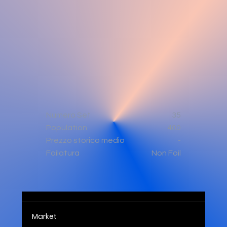
Numero Set
35
Population
400
-
Prezzo storico medio
Non Foil
Foilatura
Market