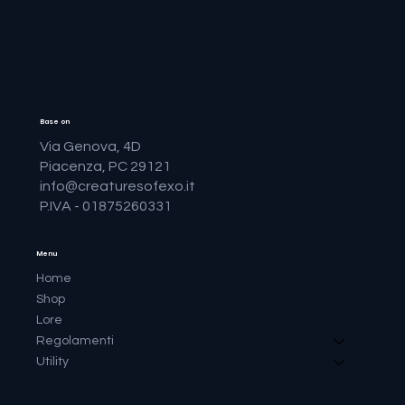
Base on
Via Genova, 4D
Piacenza, PC 29121
info@creaturesofexo.it
P.IVA - 01875260331
Menu
Home
Shop
Lore
Regolamenti
Utility