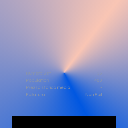
Numero Set
36
Population
400
-
Prezzo storico medio
Non Foil
Foilatura