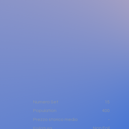
Numero Set
15
400
Population
-
Prezzo storico medio
Non Foil
Foilatura