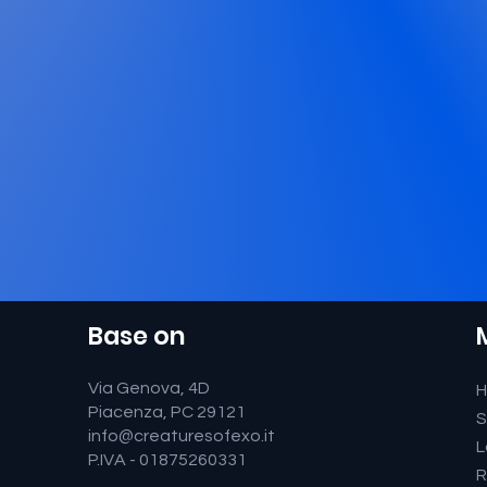
Base on
Via Genova, 4D
Piacenza, PC 29121
S
info@creaturesofexo.it
L
P.IVA - 01875260331
R