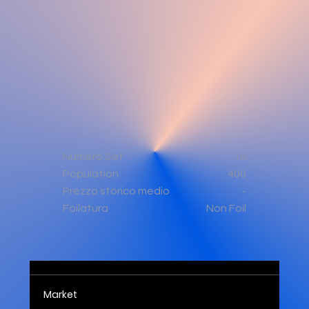
Numero Set
19
Population
400
-
Prezzo storico medio
Non Foil
Foilatura
Market