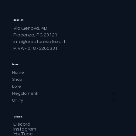
Base on
Via Genova, 4D
Piacenza, PC 29121
info@creaturesofexo.it
P.IVA - 01875260331
Menu
Home
Shop
Lore
Regolamenti
Utility
Socials
Discord
Instagram
YouTube