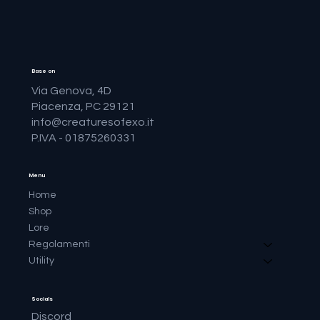
Base on
Via Genova, 4D
Piacenza, PC 29121
info@creaturesofexo.it
P.IVA - 01875260331
Menu
Home
Shop
Lore
Regolamenti
Utility
Socials
Discord