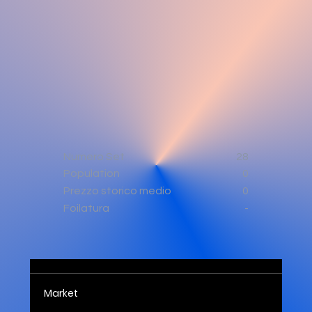
Numero Set
28
Population
0
0
Prezzo storico medio
-
Foilatura
Market