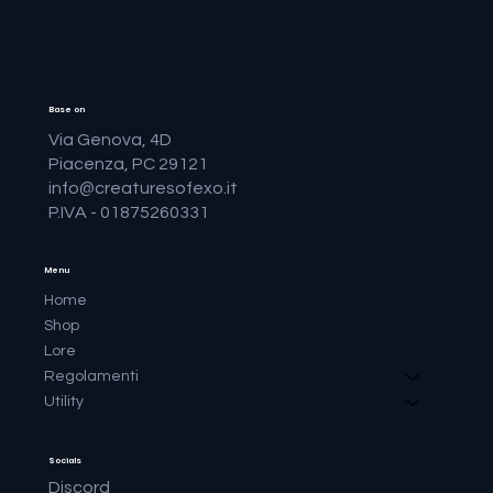
Base on
Via Genova, 4D
Piacenza, PC 29121
info@creaturesofexo.it
P.IVA - 01875260331
Menu
Home
Shop
Lore
Regolamenti
Utility
Socials
Discord