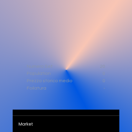
Numero Set
20
Population
0
0
Prezzo storico medio
-
Foilatura
Market