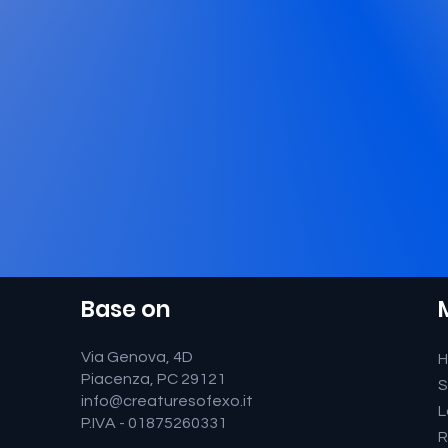
Base on
Via Genova, 4D
Piacenza, PC 29121
S
info@creaturesofexo.it
L
P.IVA - 01875260331
R