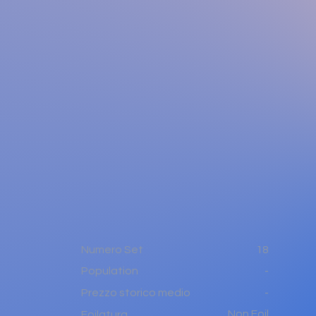
Numero Set
18
-
Population
-
Prezzo storico medio
Non Foil
Foilatura