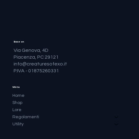
Base on
Via Genova, 4D
Piacenza, PC 29121
info@creaturesofexo.it
P.IVA - 01875260331
Menu
Home
Shop
Lore
Regolamenti
Utility