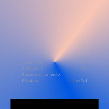
Numero Set
32
Population
500
Prezzo storico medio
Non Foil
Foilatura