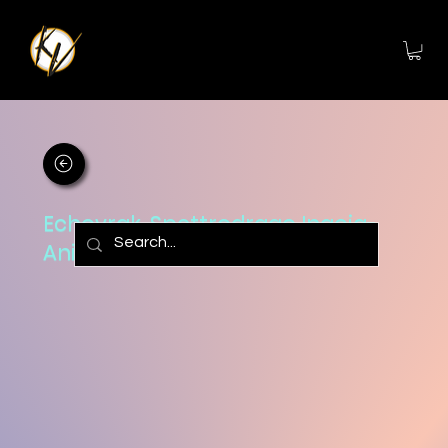
Echovrak, Spettrodrago Ingoia-
Anime