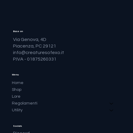
Base on
Via Genova, 4D
Piacenza, PC 29121
info@creaturesofexo.it
P.IVA - 01875260331
Menu
Home
Shop
Lore
Regolamenti
Utility
Socials