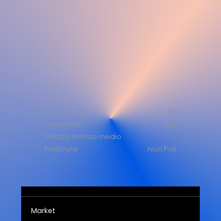
Numero Set
25
Population
500
Prezzo storico medio
Non Foil
Foilatura
Market