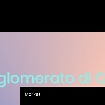
glomerato di 
Market