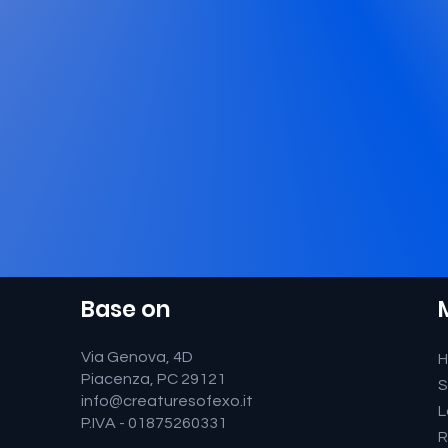
Base on
Via Genova, 4D
Piacenza, PC 29121
S
info@creaturesofexo.it
L
P.IVA - 01875260331
R