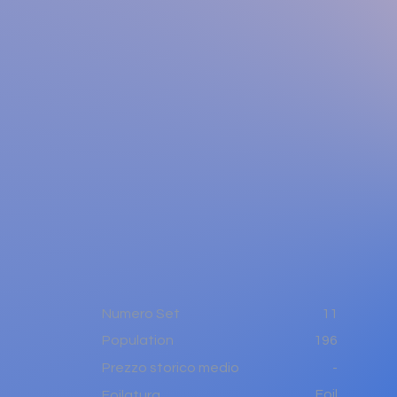
Numero Set
11
196
Population
-
Prezzo storico medio
Foil
Foilatura