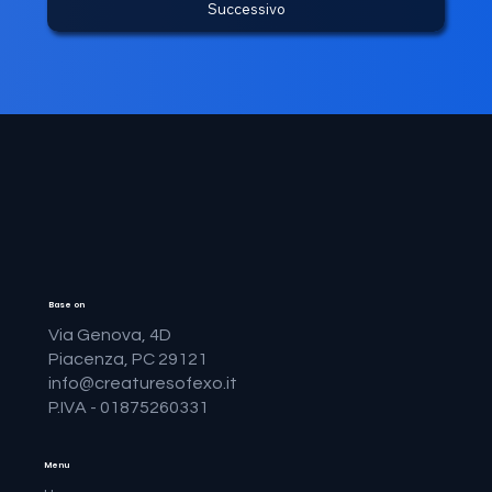
Successivo
Base on
Via Genova, 4D
Piacenza, PC 29121
info@creaturesofexo.it
P.IVA - 01875260331
Menu