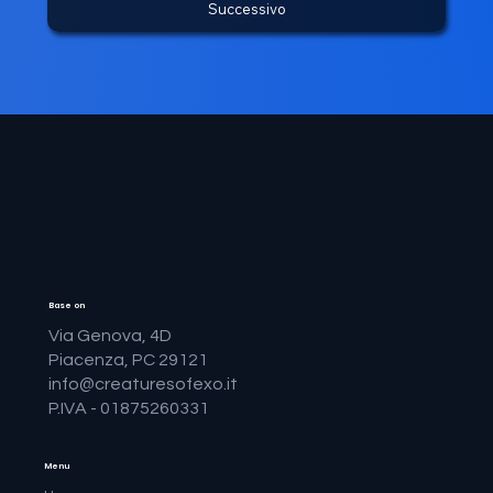
Successivo
Base on
Via Genova, 4D
Piacenza, PC 29121
info@creaturesofexo.it
P.IVA - 01875260331
Menu