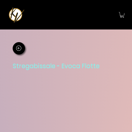
Stregabissale - Evoca Flotte