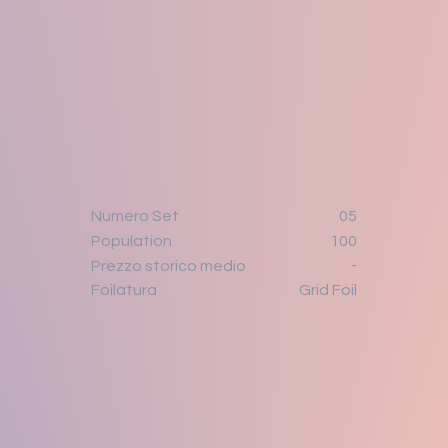
Numero Set
05
Population
100
-
Prezzo storico medio
Grid Foil
Foilatura