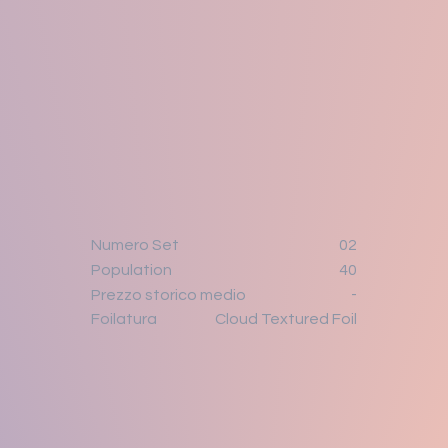
Numero Set
02
Population
40
-
Prezzo storico medio
Cloud Textured Foil
Foilatura