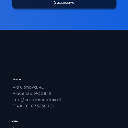
Successivo
Base on
Via Genova, 4D
Piacenza, PC 29121
info@creaturesofexo.it
P.IVA - 01875260331
Menu