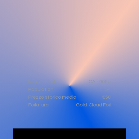
Numero Set
CA - 005b
Population
54
€50
Prezzo storico medio
Gold-Cloud Foil
Foilatura