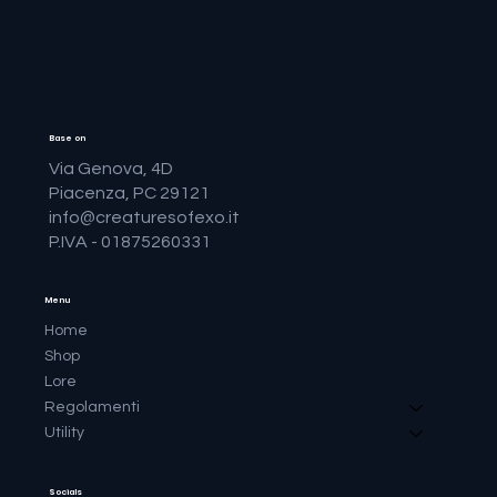
Base on
Via Genova, 4D
Piacenza, PC 29121
info@creaturesofexo.it
P.IVA - 01875260331
Menu
Home
Shop
Lore
Regolamenti
Utility
Socials