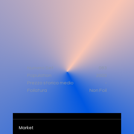
Numero Set
083
Population
2000
-
Prezzo storico medio
Non Foil
Foilatura
Market