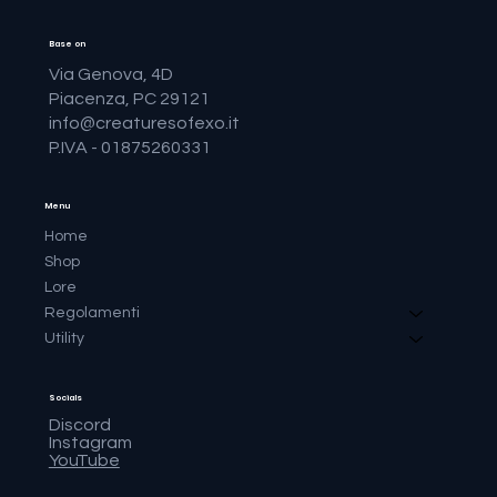
Base on
Via Genova, 4D
Piacenza, PC 29121
info@creaturesofexo.it
P.IVA - 01875260331
Menu
Home
Shop
Lore
Regolamenti
Utility
Socials
Discord
Instagram
YouTube