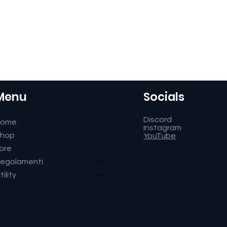
Menu
Socials
Discord
Home
Instagram
hop
YouTube
ore
egolamenti
tility