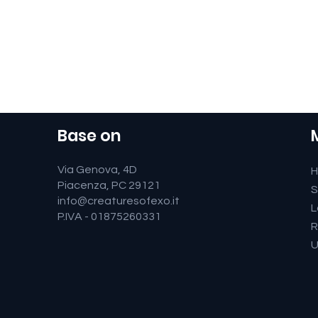
Base on
Via Genova, 4D
Piacenza, PC 29121
S
info@creaturesofexo.it
L
P.IVA - 01875260331
R
U