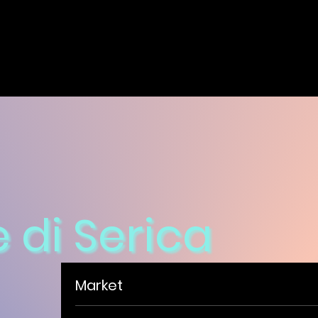
 di Serica
Market