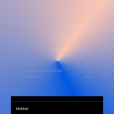
Numero Set
030
Population
476
-
Prezzo storico medio
Foil
Foilatura
Market