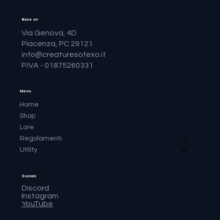
Base on
Via Genova, 4D
Piacenza, PC 29121
info@creaturesofexo.it
P.IVA - 01875260331
Menu
Home
Shop
Lore
Regolamenti
Utility
Socials
Discord
Instagram
YouTube