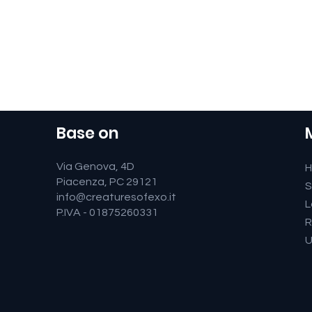
Base on
Via Genova, 4D
Piacenza, PC 29121
S
info@creaturesofexo.it
L
P.IVA - 01875260331
R
U