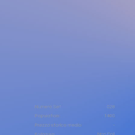
Numero Set
028
1400
Population
-
Prezzo storico medio
Non Foil
Foilatura