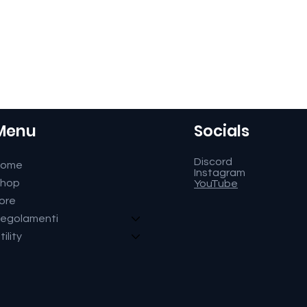
Menu
Socials
Discord
Home
Instagram
hop
YouTube
ore
egolamenti
tility