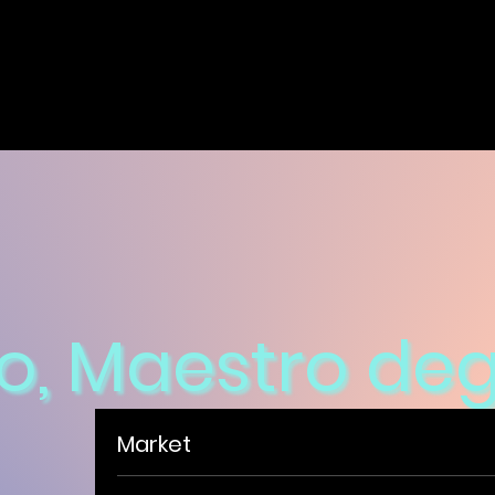
o, Maestro deg
Market