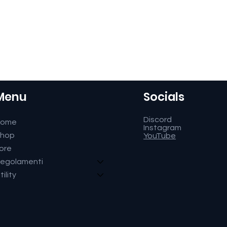
Menu
Socials
Discord
Home
Instagram
hop
YouTube
ore
egolamenti
tility