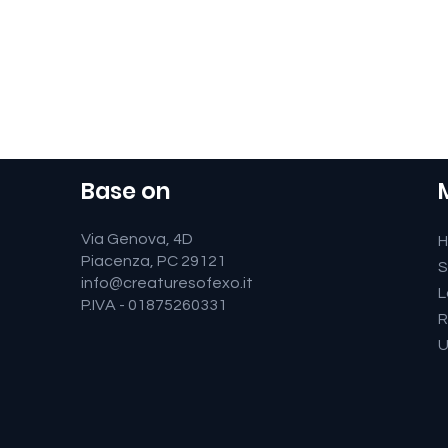
Base on
Via Genova, 4D
Piacenza, PC 29121
S
info@creaturesofexo.it
L
P.IVA - 01875260331
R
U