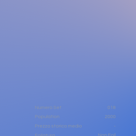
Numero Set
018
2000
Population
-
Prezzo storico medio
Non Foil
Foilatura