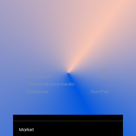
Numero Set
013
Population
2000
-
Prezzo storico medio
Non Foil
Foilatura
Market