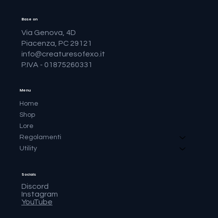
Base on
Via Genova, 4D
Piacenza, PC 29121
info@creaturesofexo.it
P.IVA - 01875260331
Menu
Home
Shop
Lore
Regolamenti
Utility
Socials
Discord
Instagram
YouTube