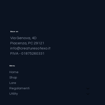
Base on
Via Genova, 4D
Piacenza, PC 29121
info@creaturesofexo.it
P.IVA - 01875260331
Menu
Home
Shop
Lore
Regolamenti
Utility