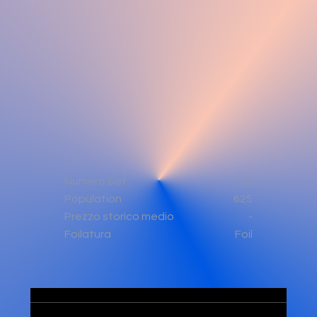
Numero Set
112
Population
625
-
Prezzo storico medio
Foil
Foilatura