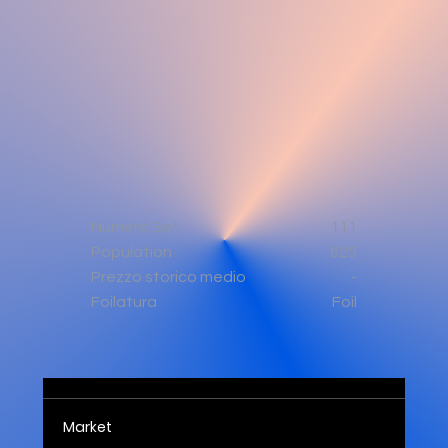
Numero Set
111
Population
625
-
Prezzo storico medio
Foil
Foilatura
Market