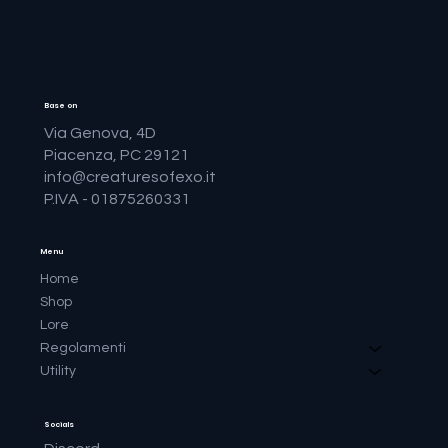
Base on
Via Genova, 4D
Piacenza, PC 29121
info@creaturesofexo.it
P.IVA - 01875260331
Menu
Home
Shop
Lore
Regolamenti
Utility
Socials