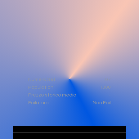
Numero Set
107
Population
1000
-
Prezzo storico medio
Non Foil
Foilatura