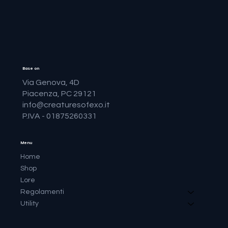
Base on
Via Genova, 4D
Piacenza, PC 29121
info@creaturesofexo.it
P.IVA - 01875260331
Menu
Home
Shop
Lore
Regolamenti
Utility