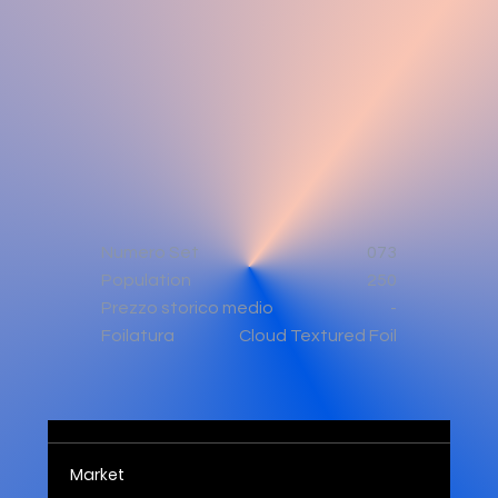
Numero Set
073
Population
250
-
Prezzo storico medio
Cloud Textured Foil
Foilatura
Market