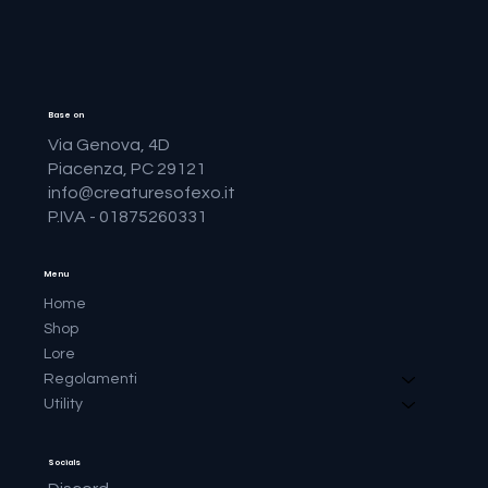
Base on
Via Genova, 4D
Piacenza, PC 29121
info@creaturesofexo.it
P.IVA - 01875260331
Menu
Home
Shop
Lore
Regolamenti
Utility
Socials