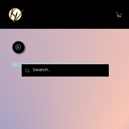
Bioiniettrice del Cielo Azzurro