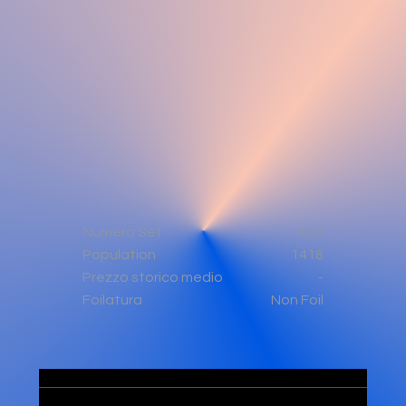
Numero Set
032
Population
1418
-
Prezzo storico medio
Non Foil
Foilatura