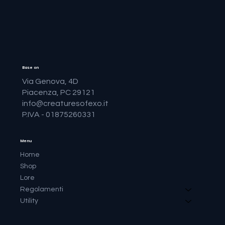
Base on
Via Genova, 4D
Piacenza, PC 29121
info@creaturesofexo.it
P.IVA - 01875260331
Menu
Home
Shop
Lore
Regolamenti
Utility