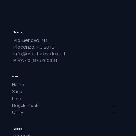
Base on
Via Genova, 4D
Piacenza, PC 29121
info@creaturesofexo.it
P.IVA - 01875260331
Menu
Home
Shop
Lore
Regolamenti
Utility
Socials