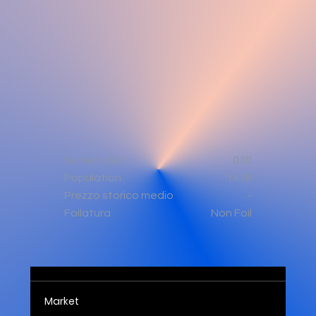
Numero Set
030
Population
1418
-
Prezzo storico medio
Non Foil
Foilatura
Market