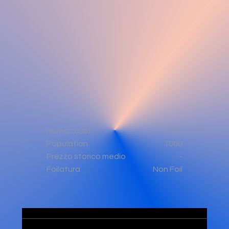
Numero Set
025
Population
1000
-
Prezzo storico medio
Non Foil
Foilatura