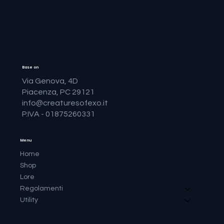
Base on
Via Genova, 4D
Piacenza, PC 29121
info@creaturesofexo.it
P.IVA - 01875260331
Menu
Home
Shop
Lore
Regolamenti
Utility