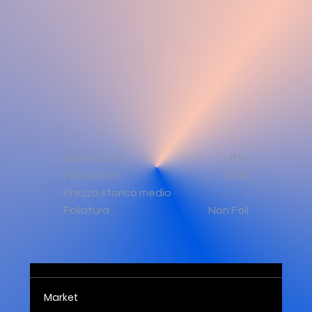
Numero Set
016
Population
1000
-
Prezzo storico medio
Non Foil
Foilatura
Market