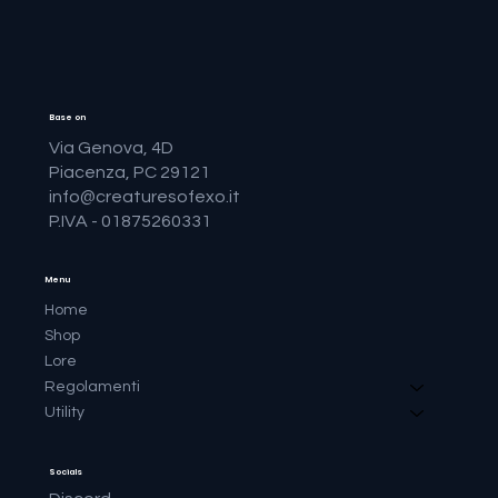
Base on
Via Genova, 4D
Piacenza, PC 29121
info@creaturesofexo.it
P.IVA - 01875260331
Menu
Home
Shop
Lore
Regolamenti
Utility
Socials