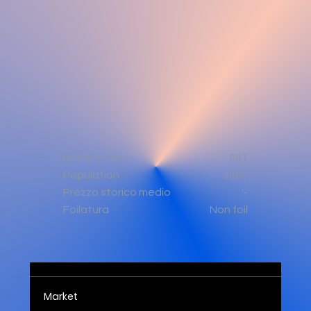
Numero Set
091
Population
3000
'-
Prezzo storico medio
Non foil
Foilatura
Market