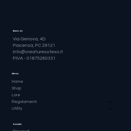
Base on
Via Genova, 4D
Piacenza, PC 29121
info@creaturesofexo.it
P.IVA - 01875260331
Menu
Home
Shop
Lore
Regolamenti
Utility
Socials