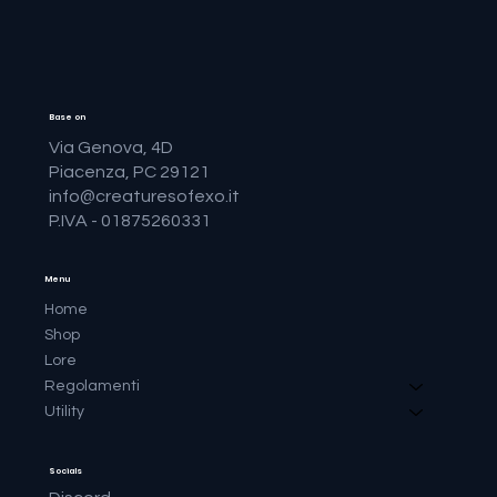
Base on
Via Genova, 4D
Piacenza, PC 29121
info@creaturesofexo.it
P.IVA - 01875260331
Menu
Home
Shop
Lore
Regolamenti
Utility
Socials