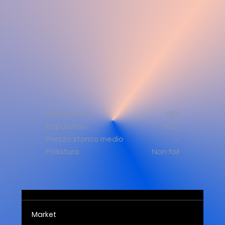
Numero Set
087
Population
3000
'-
Prezzo storico medio
Non foil
Foilatura
Market