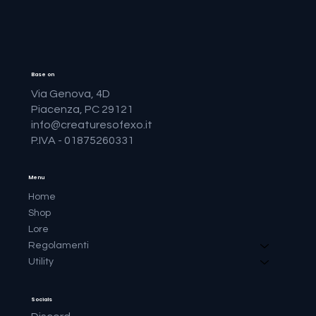
Base on
Via Genova, 4D
Piacenza, PC 29121
info@creaturesofexo.it
P.IVA - 01875260331
Menu
Home
Shop
Lore
Regolamenti
Utility
Socials