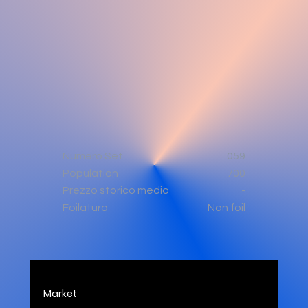
Numero Set
059
Population
700
-
Prezzo storico medio
Non foil
Foilatura
Market