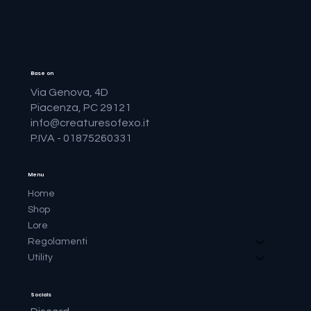
Base on
Via Genova, 4D
Piacenza, PC 29121
info@creaturesofexo.it
P.IVA - 01875260331
Menu
Home
Shop
Lore
Regolamenti
Utility
Socials