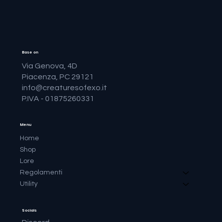
Base on
Via Genova, 4D
Piacenza, PC 29121
info@creaturesofexo.it
P.IVA - 01875260331
Menu
Home
Shop
Lore
Regolamenti
Utility
Socials