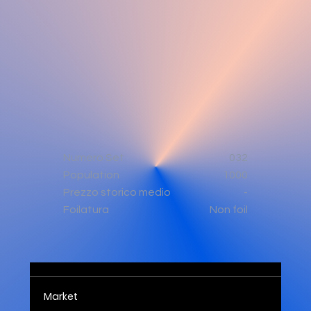
Numero Set
032
Population
1000
-
Prezzo storico medio
Non foil
Foilatura
Market